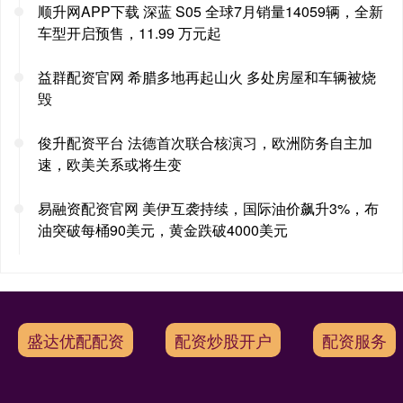
顺升网APP下载 深蓝 S05 全球7月销量14059辆，全新
车型开启预售，11.99 万元起
益群配资官网 希腊多地再起山火 多处房屋和车辆被烧
毁
俊升配资平台 法德首次联合核演习，欧洲防务自主加
速，欧美关系或将生变
易融资配资官网 美伊互袭持续，国际油价飙升3%，布
油突破每桶90美元，黄金跌破4000美元
盛达优配配资
配资炒股开户
配资服务