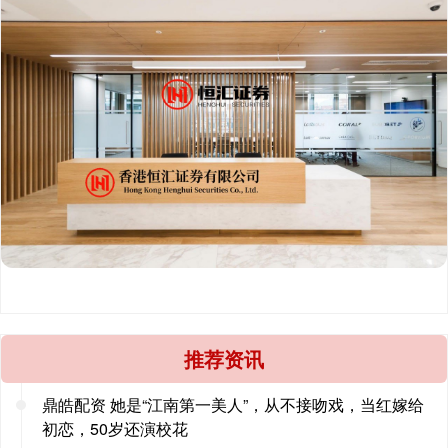
推荐资讯
鼎皓配资 她是“江南第一美人”，从不接吻戏，当红嫁给
初恋，50岁还演校花