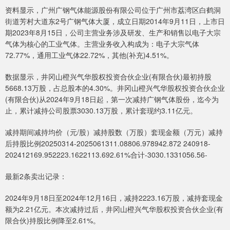
资料显示，广州广钢气体能源股份有限公司位于广州市荔湾区白鹤洞
街道芳村大道东2号广钢气体大厦，成立日期2014年9月11日，上市日
期2023年8月15日，公司主营业务涉及研发、生产和销售以电子大宗
气体为核心的工业气体。主营业务收入构成为：电子大宗气体
72.77%，通用工业气体22.72%，其他(补充)4.51%。
数据显示，井冈山橙兴气华股权投资合伙企业(有限合伙)最初持股
5668.13万股，占总股本的4.30%。井冈山橙兴气华股权投资合伙企业
(有限合伙)从2024年9月18日起，第一次减持广钢气体股份，迄今为
止，累计减持公司股票3030.13万股，累计套现约3.11亿元。
减持期间减持均价（元/股）减持股数（万股）套现金额（万元）减持
后持股比例20250314-2025061311.08806.978942.872 240918-
202412169.952223.1622113.692.61%合计-3030.1331056.56-
最新2条卖出记录：
2024年9月18日至2024年12月16日，减持2223.16万股，减持套现金
额为2.21亿元。本次减持过后，井冈山橙兴气华股权投资合伙企业(有
限合伙)持股比例降至2.61%。