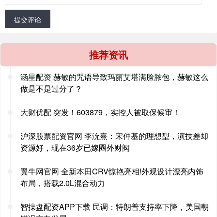
提交评论
推荐资讯
涵星配资 赫敏的咒语导致玛丽艾塔满脸脓包，赫敏这么
做是不是过分了？
大财优配 突发！603879，实控人被取保候审！
沪深股票配资官网 李沇熹：宋仲基的理想型，演技差却
资源好，现在36岁已嫁圈外财阀
翼牛网官网 全新本田CRV惊艳亮相!外观设计漂亮内饰
布局，搭载2.0L混合动力
智操盘配资APP下载 民调：特朗普支持率下降，美国朝